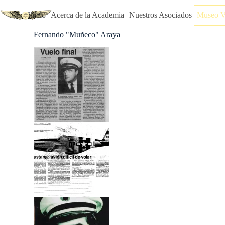
Saltar
al
Inicio
Acerca de la Academia
Nuestros Asociados
Museo Vi
contenido
Fernando "Muñeco" Araya