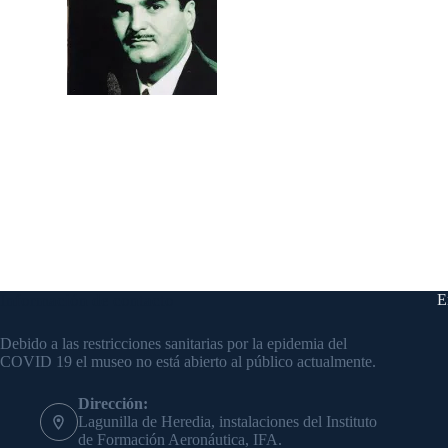
Información de contacto
E
Debido a las restricciones sanitarias por la epidemia del
COVID 19 el museo no está abierto al público actualmente.
Dirección:
Lagunilla de Heredia, instalaciones del Instituto
de Formación Aeronáutica, IFA.