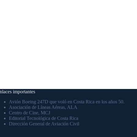
nlaces importantes
Avión Boeing 247D que voló en Costa Rica en los años 50.
Asociación de Líneas Aéreas, ALA
Centro de Cine, MCJ
Editorial Tecnológica de Costa Rica
Dirección General de Aviación Civil