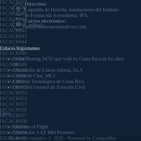
MACACR037
Dirección:
MACACR038
Lagunilla de Heredia, instalaciones del Instituto
MACACR039
de Formación Aeronáutica, IFA.
MACACR040
Correo electrónico:
ACACR041_editado
info@museoaeronauticocr.com
MACACR042
MACACR043
MACACR044
MACACR045
Enlaces importantes
MACACR046
MACACR047
Avión Boeing 247D que voló en Costa Rica en los años
MACACR048
50.
MACACR049
Asociación de Líneas Aéreas, ALA
MACACR050
Centro de Cine, MCJ
MACACR051
Editorial Tecnológica de Costa Rica
MACACR052
Dirección General de Aviación Civil
MACACR053
MACACR054
MACACR055
MACACR056
Otros
MACACR057
MACACR058
MACACR059
Museum of Flight
MACACR060
Asociación 3 AF Mid Pyrenees
MACACR061
Museo Aeronáutico © 2026 - Powered by CompuMax