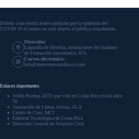
Información de contacto
Debido a las restricciones sanitarias por la epidemia del
COVID 19 el museo no está abierto al público actualmente.
Dirección:
Lagunilla de Heredia, instalaciones del Instituto
de Formación Aeronáutica, IFA.
Correo electrónico:
info@museoaeronauticocr.com
Enlaces importantes
Avión Boeing 247D que voló en Costa Rica en los años
50.
Asociación de Líneas Aéreas, ALA
Centro de Cine, MCJ
Editorial Tecnológica de Costa Rica
Dirección General de Aviación Civil