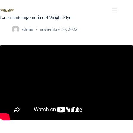
Saltar
al
contenido
La brillante ingeniería del Wright Flyer
admin
noviembre 16, 2022