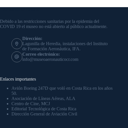
Información de contacto
Debido a las restricciones sanitarias por la epidemia del
COVID 19 el museo no está abierto al público actualmente.
Dirección:
Lagunilla de Heredia, instalaciones del Instituto
de Formación Aeronáutica, IFA.
Correo electrónico:
info@museoaeronauticocr.com
Enlaces importantes
Avión Boeing 247D que voló en Costa Rica en los años
50.
Asociación de Líneas Aéreas, ALA
Centro de Cine, MCJ
Editorial Tecnológica de Costa Rica
Dirección General de Aviación Civil